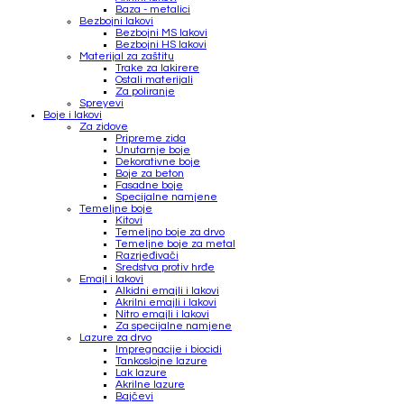
Baza - metalici
Bezbojni lakovi
Bezbojni MS lakovi
Bezbojni HS lakovi
Materijal za zaštitu
Trake za lakirere
Ostali materijali
Za poliranje
Spreyevi
Boje i lakovi
Za zidove
Pripreme zida
Unutarnje boje
Dekorativne boje
Boje za beton
Fasadne boje
Specijalne namjene
Temeljne boje
Kitovi
Temeljno boje za drvo
Temeljne boje za metal
Razrjeđivači
Sredstva protiv hrđe
Emajl i lakovi
Alkidni emajli i lakovi
Akrilni emajli i lakovi
Nitro emajli i lakovi
Za specijalne namjene
Lazure za drvo
Impregnacije i biocidi
Tankoslojne lazure
Lak lazure
Akrilne lazure
Bajčevi