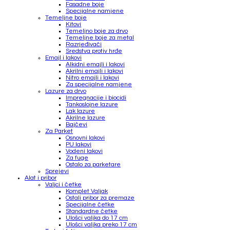
Fasadne boje
Specijalne namjene
Temeljne boje
Kitovi
Temeljno boje za drvo
Temeljne boje za metal
Razrjeđivači
Sredstva protiv hrđe
Emajl i lakovi
Alkidni emajli i lakovi
Akrilni emajli i lakovi
Nitro emajli i lakovi
Za specijalne namjene
Lazure za drvo
Impregnacije i biocidi
Tankoslojne lazure
Lak lazure
Akrilne lazure
Bajčevi
Za Parket
Osnovni lakovi
PU lakovi
Vodeni lakovi
Za fuge
Ostalo za parketare
Sprejevi
Alat i pribor
Valjci i četke
Komplet Valjak
Ostali pribor za premaze
Specijalne četke
Standardne četke
Ulošci valjka do 17 cm
Ulošci valjka preko 17 cm