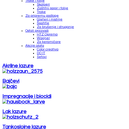
Trake i folije
Skalperi
Zaštitni papir i folije
Trake
Za pripremu podloge
Gleteri i mistrije
Špahtle
Za brušenje i struganje
Ostali proizvodi
HTZ Oprema
Wagner
Za keramičare
Akcije alata
Color creativa
DO IT
Setovi
Akrilne lazure
Bajčevi
Impregnacije i biocidi
Lak lazure
Tankoslojne lazure