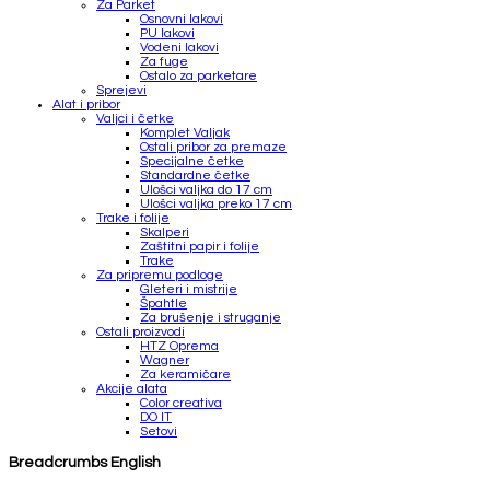
Za Parket
Osnovni lakovi
PU lakovi
Vodeni lakovi
Za fuge
Ostalo za parketare
Sprejevi
Alat i pribor
Valjci i četke
Komplet Valjak
Ostali pribor za premaze
Specijalne četke
Standardne četke
Ulošci valjka do 17 cm
Ulošci valjka preko 17 cm
Trake i folije
Skalperi
Zaštitni papir i folije
Trake
Za pripremu podloge
Gleteri i mistrije
Špahtle
Za brušenje i struganje
Ostali proizvodi
HTZ Oprema
Wagner
Za keramičare
Akcije alata
Color creativa
DO IT
Setovi
Breadcrumbs English