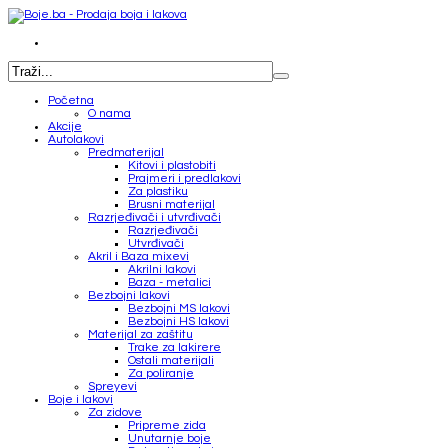
Početna
O nama
Akcije
Autolakovi
Predmaterijal
Kitovi i plastobiti
Prajmeri i predlakovi
Za plastiku
Brusni materijal
Razrjeđivači i utvrđivači
Razrjeđivači
Utvrđivači
Akril i Baza mixevi
Akrilni lakovi
Baza - metalici
Bezbojni lakovi
Bezbojni MS lakovi
Bezbojni HS lakovi
Materijal za zaštitu
Trake za lakirere
Ostali materijali
Za poliranje
Spreyevi
Boje i lakovi
Za zidove
Pripreme zida
Unutarnje boje