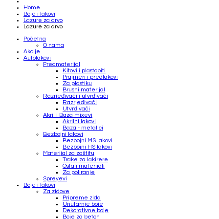
Home
Boje i lakovi
Lazure za drvo
Lazure za drvo
Početna
O nama
Akcije
Autolakovi
Predmaterijal
Kitovi i plastobiti
Prajmeri i predlakovi
Za plastiku
Brusni materijal
Razrjeđivači i utvrđivači
Razrjeđivači
Utvrđivači
Akril i Baza mixevi
Akrilni lakovi
Baza - metalici
Bezbojni lakovi
Bezbojni MS lakovi
Bezbojni HS lakovi
Materijal za zaštitu
Trake za lakirere
Ostali materijali
Za poliranje
Spreyevi
Boje i lakovi
Za zidove
Pripreme zida
Unutarnje boje
Dekorativne boje
Boje za beton