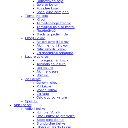
Dekorativne boje
Boje za beton
Fasadne boje
Specijalne namjene
Temeljne boje
Kitovi
Temeljno boje za drvo
Temeljne boje za metal
Razrjeđivači
Sredstva protiv hrđe
Emajl i lakovi
Alkidni emajli i lakovi
Akrilni emajli i lakovi
Nitro emajli i lakovi
Za specijalne namjene
Lazure za drvo
Impregnacije i biocidi
Tankoslojne lazure
Lak lazure
Akrilne lazure
Bajčevi
Za Parket
Osnovni lakovi
PU lakovi
Vodeni lakovi
Za fuge
Ostalo za parketare
Sprejevi
Alat i pribor
Valjci i četke
Komplet Valjak
Ostali pribor za premaze
Specijalne četke
Standardne četke
Ulošci valjka do 17 cm