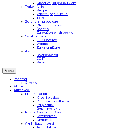
Ulošci valjka preko 17 cm
Trake i folije
Skalperi
Zaštitni papir i folije
Trake
Za pripremu podloge
Gleteri i mistrije
Špahtle
Za brušenje i struganje
Ostali proizvodi
HTZ Oprema
Wagner
Za keramičare
Akcije alata
Color creativa
DO IT
Setovi
Menu
Početna
O nama
Akcije
Autolakovi
Predmaterijal
Kitovi i plastobiti
Prajmeri i predlakovi
Za plastiku
Brusni materijal
Razrjeđivači i utvrđivači
Razrjeđivači
Utvrđivači
Akril i Baza mixevi
Akrilni lakovi