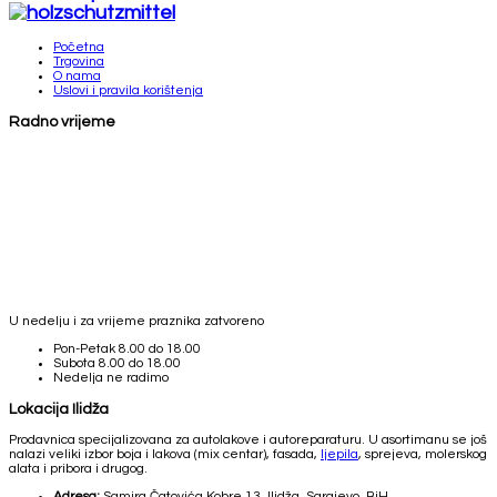
Početna
Trgovina
O nama
Uslovi i pravila korištenja
Radno vrijeme
U nedelju i za vrijeme praznika zatvoreno
Pon-Petak
8.00 do 18.00
Subota
8.00 do 18.00
Nedelja
ne radimo
Lokacija Ilidža
Prodavnica specijalizovana za autolakove i autoreparaturu. U asortimanu se još
nalazi veliki izbor boja i lakova (mix centar), fasada,
ljepila
, sprejeva, molerskog
alata i pribora i drugog.
Adresa:
Samira Čatovića Kobre 13, Ilidža, Sarajevo, BiH