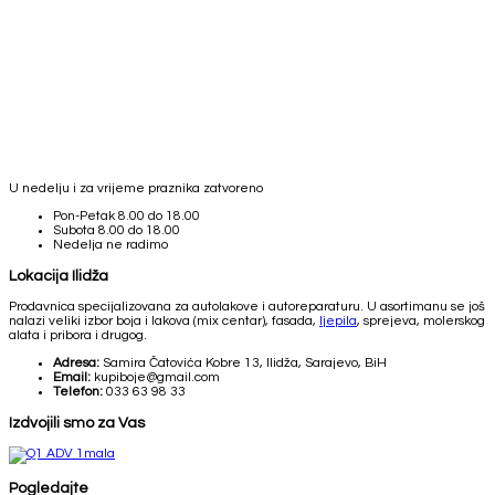
U nedelju i za vrijeme praznika zatvoreno
Pon-Petak
8.00 do 18.00
Subota
8.00 do 18.00
Nedelja
ne radimo
Lokacija Ilidža
Prodavnica specijalizovana za autolakove i autoreparaturu. U asortimanu se još
nalazi veliki izbor boja i lakova (mix centar), fasada,
ljepila
, sprejeva, molerskog
alata i pribora i drugog.
Adresa:
Samira Čatovića Kobre 13, Ilidža, Sarajevo, BiH
Email:
kupiboje@gmail.com
Telefon:
033 63 98 33
Izdvojili smo za Vas
Pogledajte