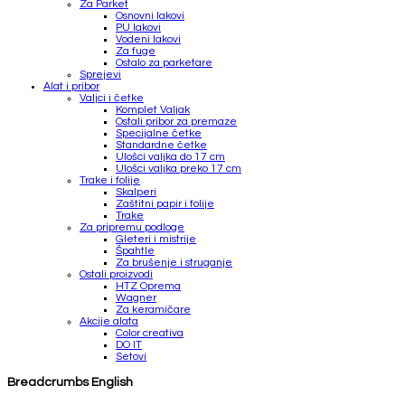
Za Parket
Osnovni lakovi
PU lakovi
Vodeni lakovi
Za fuge
Ostalo za parketare
Sprejevi
Alat i pribor
Valjci i četke
Komplet Valjak
Ostali pribor za premaze
Specijalne četke
Standardne četke
Ulošci valjka do 17 cm
Ulošci valjka preko 17 cm
Trake i folije
Skalperi
Zaštitni papir i folije
Trake
Za pripremu podloge
Gleteri i mistrije
Špahtle
Za brušenje i struganje
Ostali proizvodi
HTZ Oprema
Wagner
Za keramičare
Akcije alata
Color creativa
DO IT
Setovi
Breadcrumbs English