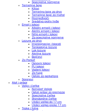
Specijalne namjene
Temeljne boje
Kitovi
Temeljno boje za drvo
Temeljne boje za metal
Razrjeđivači
Sredstva protiv hrđe
Emajl i lakovi
Alkidni emajli i lakovi
Akrilni emajli i lakovi
Nitro emajli i lakovi
Za specijalne namjene
Lazure za drvo
Impregnacije i biocidi
Tankoslojne lazure
Lak lazure
Akrilne lazure
Bajčevi
Za Parket
Osnovni lakovi
PU lakovi
Vodeni lakovi
Za fuge
Ostalo za parketare
Sprejevi
Alat i pribor
Valjci i četke
Komplet Valjak
Ostali pribor za premaze
Specijalne četke
Standardne četke
Ulošci valjka do 17 cm
Ulošci valjka preko 17 cm
Trake i folije