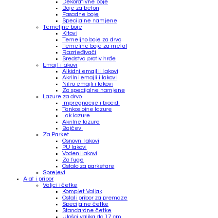
Dekorativne boje
Boje za beton
Fasadne boje
Specijalne namjene
Temeljne boje
Kitovi
Temeljno boje za drvo
Temeljne boje za metal
Razrjeđivači
Sredstva protiv hrđe
Emajl i lakovi
Alkidni emajli i lakovi
Akrilni emajli i lakovi
Nitro emajli i lakovi
Za specijalne namjene
Lazure za drvo
Impregnacije i biocidi
Tankoslojne lazure
Lak lazure
Akrilne lazure
Bajčevi
Za Parket
Osnovni lakovi
PU lakovi
Vodeni lakovi
Za fuge
Ostalo za parketare
Sprejevi
Alat i pribor
Valjci i četke
Komplet Valjak
Ostali pribor za premaze
Specijalne četke
Standardne četke
Ulošci valjka do 17 cm