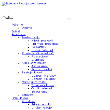
Početna
O nama
Akcije
Autolakovi
Predmaterijal
Kitovi i plastobiti
Prajmeri i predlakovi
Za plastiku
Brusni materijal
Razrjeđivači i utvrđivači
Razrjeđivači
Utvrđivači
Akril i Baza mixevi
Akrilni lakovi
Baza - metalici
Bezbojni lakovi
Bezbojni MS lakovi
Bezbojni HS lakovi
Materijal za zaštitu
Trake za lakirere
Ostali materijali
Za poliranje
Spreyevi
Boje i lakovi
Za zidove
Pripreme zida
Unutarnje boje