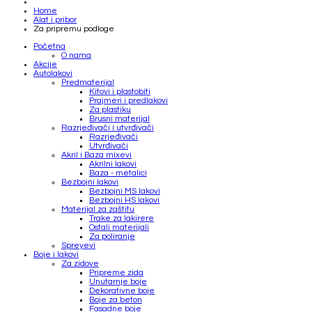
Home
Alat i pribor
Za pripremu podloge
Početna
O nama
Akcije
Autolakovi
Predmaterijal
Kitovi i plastobiti
Prajmeri i predlakovi
Za plastiku
Brusni materijal
Razrjeđivači i utvrđivači
Razrjeđivači
Utvrđivači
Akril i Baza mixevi
Akrilni lakovi
Baza - metalici
Bezbojni lakovi
Bezbojni MS lakovi
Bezbojni HS lakovi
Materijal za zaštitu
Trake za lakirere
Ostali materijali
Za poliranje
Spreyevi
Boje i lakovi
Za zidove
Pripreme zida
Unutarnje boje
Dekorativne boje
Boje za beton
Fasadne boje