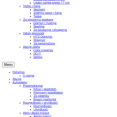
Ulošci valjka preko 17 cm
Trake i folije
Skalperi
Zaštitni papir i folije
Trake
Za pripremu podloge
Gleteri i mistrije
Špahtle
Za brušenje i struganje
Ostali proizvodi
HTZ Oprema
Wagner
Za keramičare
Akcije alata
Color creativa
DO IT
Setovi
Menu
Početna
O nama
Akcije
Autolakovi
Predmaterijal
Kitovi i plastobiti
Prajmeri i predlakovi
Za plastiku
Brusni materijal
Razrjeđivači i utvrđivači
Razrjeđivači
Utvrđivači
Akril i Baza mixevi
Akrilni lakovi