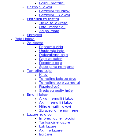
Baza - metalici
Bezbojni lakovi
Bezbojni MS lakovi
Bezbojni HS lakovi
Materijal za zaštitu
Trake za lakirere
Ostali materijali
Za poliranje
Spreyevi
Boje i lakovi
Za zidove
Pripreme zida
Unutarnje boje
Dekorativne boje
Boje za beton
Fasadne boje
Specijalne namjene
Temeljne boje
Kitovi
Temeljno boje za drvo
Temeljne boje za metal
Razrjeđivači
Sredstva protiv hrđe
Emajl i lakovi
Alkidni emajli i lakovi
Akrilni emajli i lakovi
Nitro emajli i lakovi
Za specijalne namjene
Lazure za drvo
Impregnacije i biocidi
Tankoslojne lazure
Lak lazure
Akrilne lazure
Bajčevi