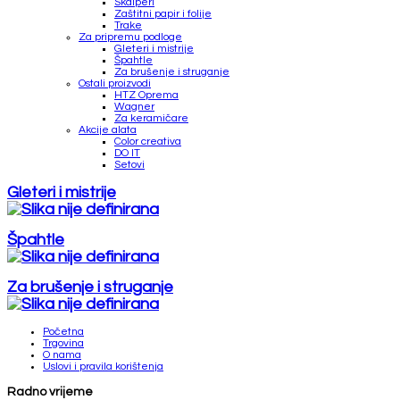
Skalperi
Zaštitni papir i folije
Trake
Za pripremu podloge
Gleteri i mistrije
Špahtle
Za brušenje i struganje
Ostali proizvodi
HTZ Oprema
Wagner
Za keramičare
Akcije alata
Color creativa
DO IT
Setovi
Gleteri i mistrije
Špahtle
Za brušenje i struganje
Početna
Trgovina
O nama
Uslovi i pravila korištenja
Radno vrijeme