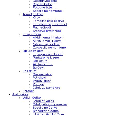
Dekorativne boje
Boje za beton
Fasadne boje
Specijalne namjene
Temeljne boje
Kitovi
Temeljno boje za drvo
Temeljne boje za metal
Razrjeđivači
Sredstva protiv hrđe
Emajl i lakovi
Alkidni emajli i lakovi
Akrilni emajli i lakovi
Nitro emajli i lakovi
Za specijalne namjene
Lazure za drvo
Impregnacije i biocidi
Tankoslojne lazure
Lak lazure
Akrilne lazure
Bajčevi
Za Parket
Osnovni lakovi
PU lakovi
Vodeni lakovi
Za fuge
Ostalo za parketare
Sprejevi
Alat i pribor
Valjci i četke
Komplet Valjak
Ostali pribor za premaze
Specijalne četke
Standardne četke
Ulošci valjka do 17 cm