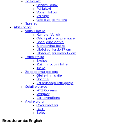
Za Parket
Osnovni lakovi
PU lakovi
Vodeni lakovi
Za fuge
Ostalo za parketare
Sprejevi
Alat i pribor
Valjci i četke
Komplet Valjak
Ostali pribor za premaze
Specijalne četke
Standardne četke
Ulošci valjka do 17 cm
Ulošci valjka preko 17 cm
Trake i folije
Skalperi
Zaštitni papir i folije
Trake
Za pripremu podloge
Gleteri i mistrije
Špahtle
Za brušenje i struganje
Ostali proizvodi
HTZ Oprema
Wagner
Za keramičare
Akcije alata
Color creativa
DO IT
Setovi
Breadcrumbs English