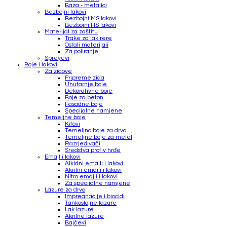
Baza - metalici
Bezbojni lakovi
Bezbojni MS lakovi
Bezbojni HS lakovi
Materijal za zaštitu
Trake za lakirere
Ostali materijali
Za poliranje
Spreyevi
Boje i lakovi
Za zidove
Pripreme zida
Unutarnje boje
Dekorativne boje
Boje za beton
Fasadne boje
Specijalne namjene
Temeljne boje
Kitovi
Temeljno boje za drvo
Temeljne boje za metal
Razrjeđivači
Sredstva protiv hrđe
Emajl i lakovi
Alkidni emajli i lakovi
Akrilni emajli i lakovi
Nitro emajli i lakovi
Za specijalne namjene
Lazure za drvo
Impregnacije i biocidi
Tankoslojne lazure
Lak lazure
Akrilne lazure
Bajčevi