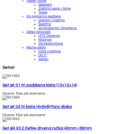
Trake i folije
Skalperi
Zaštitni papir i folije
Trake
Za pripremu podloge
Gleteri i mistrije
Špahtle
Za brušenje i struganje
Ostali proizvodi
HTZ Oprema
Wagner
Za keramičare
Akcije alata
Color creativa
DO IT
Setovi
Setovi
Set sK 01 tri zaobljena kista (10+12+14)
Ocjena: Nije još ocjenjeno
Set sK 03 tri kista (4+6+8) Pony dlaka
Ocjena: Nije još ocjenjeno
Set sR 03 2 četke drvena ručka 40mm i 60mm