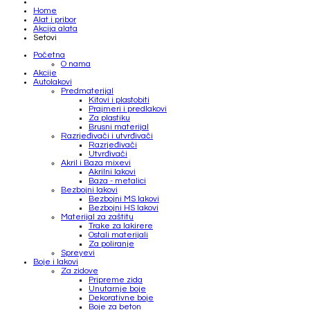
Home
Alat i pribor
Akcija alata
Setovi
Početna
O nama
Akcije
Autolakovi
Predmaterijal
Kitovi i plastobiti
Prajmeri i predlakovi
Za plastiku
Brusni materijal
Razrjeđivači i utvrđivači
Razrjeđivači
Utvrđivači
Akril i Baza mixevi
Akrilni lakovi
Baza - metalici
Bezbojni lakovi
Bezbojni MS lakovi
Bezbojni HS lakovi
Materijal za zaštitu
Trake za lakirere
Ostali materijali
Za poliranje
Spreyevi
Boje i lakovi
Za zidove
Pripreme zida
Unutarnje boje
Dekorativne boje
Boje za beton