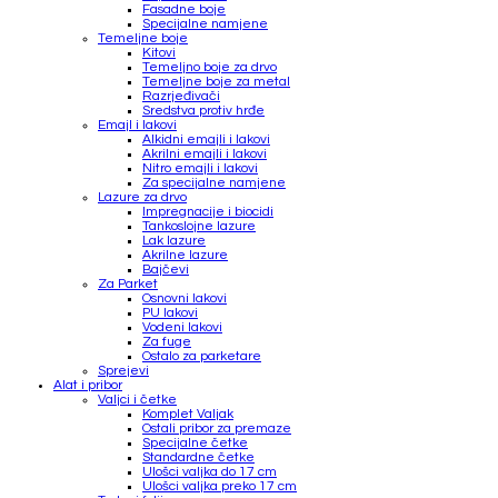
Fasadne boje
Specijalne namjene
Temeljne boje
Kitovi
Temeljno boje za drvo
Temeljne boje za metal
Razrjeđivači
Sredstva protiv hrđe
Emajl i lakovi
Alkidni emajli i lakovi
Akrilni emajli i lakovi
Nitro emajli i lakovi
Za specijalne namjene
Lazure za drvo
Impregnacije i biocidi
Tankoslojne lazure
Lak lazure
Akrilne lazure
Bajčevi
Za Parket
Osnovni lakovi
PU lakovi
Vodeni lakovi
Za fuge
Ostalo za parketare
Sprejevi
Alat i pribor
Valjci i četke
Komplet Valjak
Ostali pribor za premaze
Specijalne četke
Standardne četke
Ulošci valjka do 17 cm
Ulošci valjka preko 17 cm