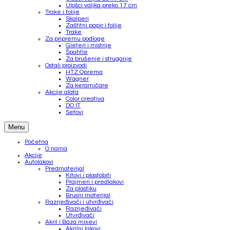
Ulošci valjka preko 17 cm
Trake i folije
Skalperi
Zaštitni papir i folije
Trake
Za pripremu podloge
Gleteri i mistrije
Špahtle
Za brušenje i struganje
Ostali proizvodi
HTZ Oprema
Wagner
Za keramičare
Akcije alata
Color creativa
DO IT
Setovi
Menu
Početna
O nama
Akcije
Autolakovi
Predmaterijal
Kitovi i plastobiti
Prajmeri i predlakovi
Za plastiku
Brusni materijal
Razrjeđivači i utvrđivači
Razrjeđivači
Utvrđivači
Akril i Baza mixevi
Akrilni lakovi