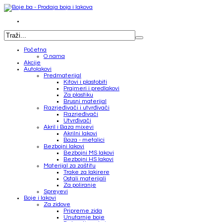
Početna
O nama
Akcije
Autolakovi
Predmaterijal
Kitovi i plastobiti
Prajmeri i predlakovi
Za plastiku
Brusni materijal
Razrjeđivači i utvrđivači
Razrjeđivači
Utvrđivači
Akril i Baza mixevi
Akrilni lakovi
Baza - metalici
Bezbojni lakovi
Bezbojni MS lakovi
Bezbojni HS lakovi
Materijal za zaštitu
Trake za lakirere
Ostali materijali
Za poliranje
Spreyevi
Boje i lakovi
Za zidove
Pripreme zida
Unutarnje boje