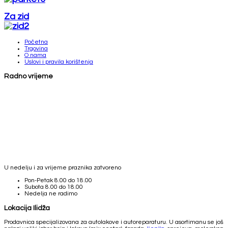
Za zid
Početna
Trgovina
O nama
Uslovi i pravila korištenja
Radno vrijeme
U nedelju i za vrijeme praznika zatvoreno
Pon-Petak
8.00 do 18.00
Subota
8.00 do 18.00
Nedelja
ne radimo
Lokacija Ilidža
Prodavnica specijalizovana za autolakove i autoreparaturu. U asortimanu se još