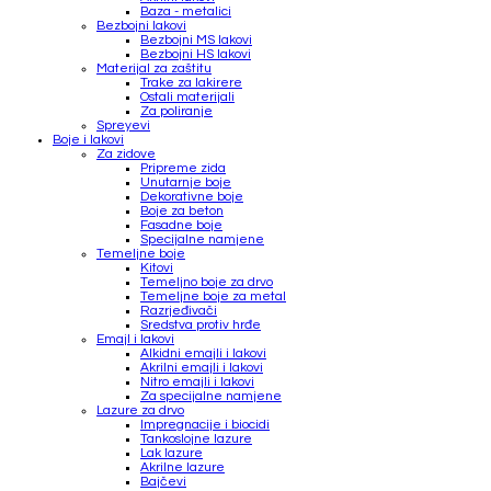
Baza - metalici
Bezbojni lakovi
Bezbojni MS lakovi
Bezbojni HS lakovi
Materijal za zaštitu
Trake za lakirere
Ostali materijali
Za poliranje
Spreyevi
Boje i lakovi
Za zidove
Pripreme zida
Unutarnje boje
Dekorativne boje
Boje za beton
Fasadne boje
Specijalne namjene
Temeljne boje
Kitovi
Temeljno boje za drvo
Temeljne boje za metal
Razrjeđivači
Sredstva protiv hrđe
Emajl i lakovi
Alkidni emajli i lakovi
Akrilni emajli i lakovi
Nitro emajli i lakovi
Za specijalne namjene
Lazure za drvo
Impregnacije i biocidi
Tankoslojne lazure
Lak lazure
Akrilne lazure
Bajčevi