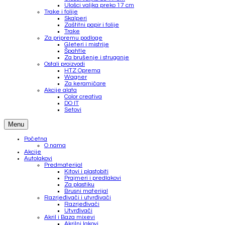
Ulošci valjka preko 17 cm
Trake i folije
Skalperi
Zaštitni papir i folije
Trake
Za pripremu podloge
Gleteri i mistrije
Špahtle
Za brušenje i struganje
Ostali proizvodi
HTZ Oprema
Wagner
Za keramičare
Akcije alata
Color creativa
DO IT
Setovi
Menu
Početna
O nama
Akcije
Autolakovi
Predmaterijal
Kitovi i plastobiti
Prajmeri i predlakovi
Za plastiku
Brusni materijal
Razrjeđivači i utvrđivači
Razrjeđivači
Utvrđivači
Akril i Baza mixevi
Akrilni lakovi