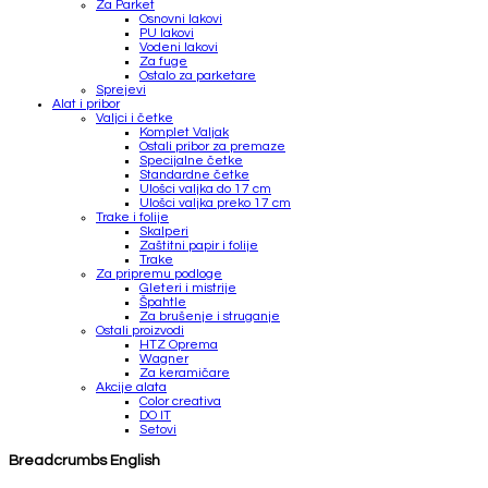
Za Parket
Osnovni lakovi
PU lakovi
Vodeni lakovi
Za fuge
Ostalo za parketare
Sprejevi
Alat i pribor
Valjci i četke
Komplet Valjak
Ostali pribor za premaze
Specijalne četke
Standardne četke
Ulošci valjka do 17 cm
Ulošci valjka preko 17 cm
Trake i folije
Skalperi
Zaštitni papir i folije
Trake
Za pripremu podloge
Gleteri i mistrije
Špahtle
Za brušenje i struganje
Ostali proizvodi
HTZ Oprema
Wagner
Za keramičare
Akcije alata
Color creativa
DO IT
Setovi
Breadcrumbs English