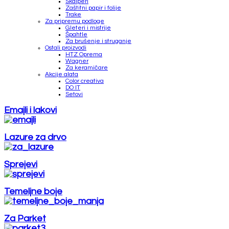
Skalperi
Zaštitni papir i folije
Trake
Za pripremu podloge
Gleteri i mistrije
Špahtle
Za brušenje i struganje
Ostali proizvodi
HTZ Oprema
Wagner
Za keramičare
Akcije alata
Color creativa
DO IT
Setovi
Emajli i lakovi
Lazure za drvo
Sprejevi
Temeljne boje
Za Parket