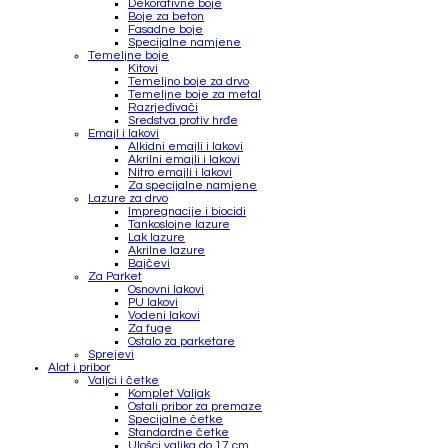
Dekorativne boje
Boje za beton
Fasadne boje
Specijalne namjene
Temeljne boje
Kitovi
Temeljno boje za drvo
Temeljne boje za metal
Razrjeđivači
Sredstva protiv hrđe
Emajl i lakovi
Alkidni emajli i lakovi
Akrilni emajli i lakovi
Nitro emajli i lakovi
Za specijalne namjene
Lazure za drvo
Impregnacije i biocidi
Tankoslojne lazure
Lak lazure
Akrilne lazure
Bajčevi
Za Parket
Osnovni lakovi
PU lakovi
Vodeni lakovi
Za fuge
Ostalo za parketare
Sprejevi
Alat i pribor
Valjci i četke
Komplet Valjak
Ostali pribor za premaze
Specijalne četke
Standardne četke
Ulošci valjka do 17 cm