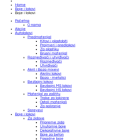
Home
Boje i lakovi
Boje i lakovi
Početna
O nama
Akcije
Autolakovi
Predmaterijal
Kitovi i plastobiti
Prajmeri i predlakovi
Za plastiku
Brusni materijal
Razrjeđivači i utvrđivači
Razrjeđivači
Utvrđivači
Akril i Baza mixevi
Akrilni lakovi
Baza - metalici
Bezbojni lakovi
Bezbojni MS lakovi
Bezbojni HS lakovi
Materijal za zaštitu
Trake za lakirere
Ostali materijali
Za poliranje
Spreyevi
Boje i lakovi
Za zidove
Pripreme zida
Unutarnje boje
Dekorativne boje
Boje za beton
Fasadne boje