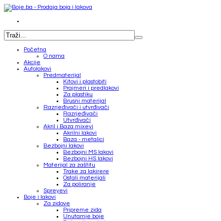
Početna
O nama
Akcije
Autolakovi
Predmaterijal
Kitovi i plastobiti
Prajmeri i predlakovi
Za plastiku
Brusni materijal
Razrjeđivači i utvrđivači
Razrjeđivači
Utvrđivači
Akril i Baza mixevi
Akrilni lakovi
Baza - metalici
Bezbojni lakovi
Bezbojni MS lakovi
Bezbojni HS lakovi
Materijal za zaštitu
Trake za lakirere
Ostali materijali
Za poliranje
Spreyevi
Boje i lakovi
Za zidove
Pripreme zida
Unutarnje boje