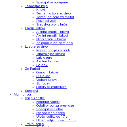
Specijalne namjene
Temeljne boje
Kitovi
Temeljno boje za drvo
Temeljne boje za metal
Razrjeđivači
Sredstva protiv hrđe
Emajl i lakovi
Alkidni emajli i lakovi
Akrilni emajli i lakovi
Nitro emajli i lakovi
Za specijalne namjene
Lazure za drvo
Impregnacije i biocidi
Tankoslojne lazure
Lak lazure
Akrilne lazure
Bajčevi
Za Parket
Osnovni lakovi
PU lakovi
Vodeni lakovi
Za fuge
Ostalo za parketare
Sprejevi
Alat i pribor
Valjci i četke
Komplet Valjak
Ostali pribor za premaze
Specijalne četke
Standardne četke
Ulošci valjka do 17 cm
Ulošci valjka preko 17 cm
Trake i folije