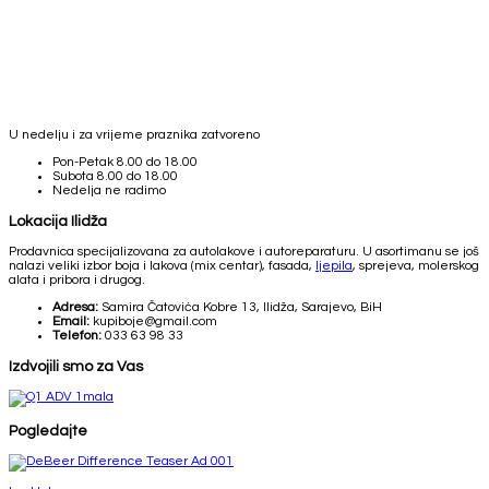
U nedelju i za vrijeme praznika zatvoreno
Pon-Petak
8.00 do 18.00
Subota
8.00 do 18.00
Nedelja
ne radimo
Lokacija Ilidža
Prodavnica specijalizovana za autolakove i autoreparaturu. U asortimanu se još
nalazi veliki izbor boja i lakova (mix centar), fasada,
ljepila
, sprejeva, molerskog
alata i pribora i drugog.
Adresa:
Samira Čatovića Kobre 13, Ilidža, Sarajevo, BiH
Email:
kupiboje@gmail.com
Telefon:
033 63 98 33
Izdvojili smo za Vas
Pogledajte