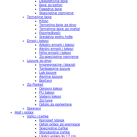
Dekorativne boje
Boje za beton
Fasadne boje
Specijalne namjene
Temeljne boje
Kitovi
Temeljno boje za drvo
Temeljne boje za metal
Razrjeđivači
Sredstva protiv hrđe
Emajl i lakovi
Alkidni emajli i lakovi
Akrilni emajli i lakovi
Nitro emajli i lakovi
Za specijalne namjene
Lazure za drvo
Impregnacije i biocidi
Tankoslojne lazure
Lak lazure
Akrilne lazure
Bajčevi
Za Parket
Osnovni lakovi
PU lakovi
Vodeni lakovi
Za fuge
Ostalo za parketare
Sprejevi
Alat i pribor
Valjci i četke
Komplet Valjak
Ostali pribor za premaze
Specijalne četke
Standardne četke
Ulošci valjka do 17 cm