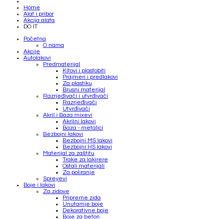
Home
Alat i pribor
Akcija alata
DO IT
Početna
O nama
Akcije
Autolakovi
Predmaterijal
Kitovi i plastobiti
Prajmeri i predlakovi
Za plastiku
Brusni materijal
Razrjeđivači i utvrđivači
Razrjeđivači
Utvrđivači
Akril i Baza mixevi
Akrilni lakovi
Baza - metalici
Bezbojni lakovi
Bezbojni MS lakovi
Bezbojni HS lakovi
Materijal za zaštitu
Trake za lakirere
Ostali materijali
Za poliranje
Spreyevi
Boje i lakovi
Za zidove
Pripreme zida
Unutarnje boje
Dekorativne boje
Boje za beton