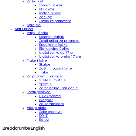
Za Parket
Osnovni lakovi
PU lakovi
Vodeni lakovi
Za fuge
Ostalo za parketare
Sprejevi
Alat i pribor
Valjci i četke
Komplet Valjak
Ostali pribor za premaze
Specijalne četke
Standardne četke
Ulošci valjka do 17 cm
Ulošci valjka preko 17 cm
Trake i folije
Skalperi
Zaštitni papir i folije
Trake
Za pripremu podloge
Gleteri i mistrije
Špahtle
Za brušenje i struganje
Ostali proizvodi
HTZ Oprema
Wagner
Za keramičare
Akcije alata
Color creativa
DO IT
Setovi
Breadcrumbs English