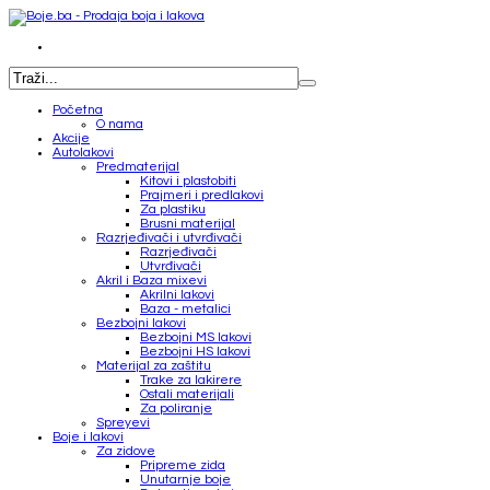
Početna
O nama
Akcije
Autolakovi
Predmaterijal
Kitovi i plastobiti
Prajmeri i predlakovi
Za plastiku
Brusni materijal
Razrjeđivači i utvrđivači
Razrjeđivači
Utvrđivači
Akril i Baza mixevi
Akrilni lakovi
Baza - metalici
Bezbojni lakovi
Bezbojni MS lakovi
Bezbojni HS lakovi
Materijal za zaštitu
Trake za lakirere
Ostali materijali
Za poliranje
Spreyevi
Boje i lakovi
Za zidove
Pripreme zida
Unutarnje boje