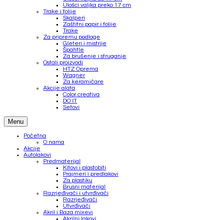
Ulošci valjka preko 17 cm
Trake i folije
Skalperi
Zaštitni papir i folije
Trake
Za pripremu podloge
Gleteri i mistrije
Špahtle
Za brušenje i struganje
Ostali proizvodi
HTZ Oprema
Wagner
Za keramičare
Akcije alata
Color creativa
DO IT
Setovi
Menu
Početna
O nama
Akcije
Autolakovi
Predmaterijal
Kitovi i plastobiti
Prajmeri i predlakovi
Za plastiku
Brusni materijal
Razrjeđivači i utvrđivači
Razrjeđivači
Utvrđivači
Akril i Baza mixevi
Akrilni lakovi