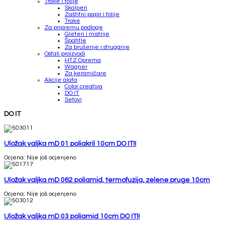
Trake i folije
Skalperi
Zaštitni papir i folije
Trake
Za pripremu podloge
Gleteri i mistrije
Špahtle
Za brušenje i struganje
Ostali proizvodi
HTZ Oprema
Wagner
Za keramičare
Akcije alata
Color creativa
DO IT
Setovi
DO IT
Uložak valjka mD 01 poliakril 10cm DO IT!!
Ocjena: Nije još ocjenjeno
Uložak valjka mD 062 poliamid, termofuzija, zelene pruge 10cm
Ocjena: Nije još ocjenjeno
Uložak valjka mD 03 poliamid 10cm DO IT!!