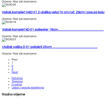
Ocjena: Nije još ocjenjeno
Valjak komplet mkD 01 2 uloška velur10 cm,ruč. 29cm i pos.za boju
Ocjena: Nije još ocjenjeno
Valjak komplet kD 01 poliester 18cm ..............................................................
Ocjena: Nije još ocjenjeno
Uložak valjka D 01 poliakril 25cm ..............................................................
Ocjena: Nije još ocjenjeno
Prev
1
2
3
Next
Početna
Trgovina
O nama
Uslovi i pravila korištenja
Radno vrijeme