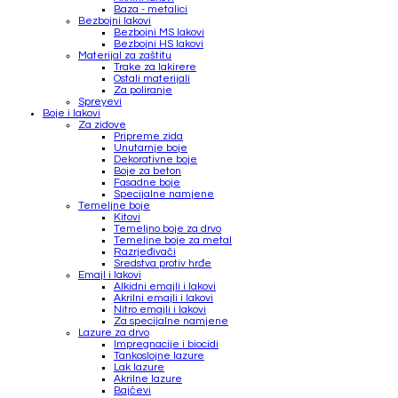
Baza - metalici
Bezbojni lakovi
Bezbojni MS lakovi
Bezbojni HS lakovi
Materijal za zaštitu
Trake za lakirere
Ostali materijali
Za poliranje
Spreyevi
Boje i lakovi
Za zidove
Pripreme zida
Unutarnje boje
Dekorativne boje
Boje za beton
Fasadne boje
Specijalne namjene
Temeljne boje
Kitovi
Temeljno boje za drvo
Temeljne boje za metal
Razrjeđivači
Sredstva protiv hrđe
Emajl i lakovi
Alkidni emajli i lakovi
Akrilni emajli i lakovi
Nitro emajli i lakovi
Za specijalne namjene
Lazure za drvo
Impregnacije i biocidi
Tankoslojne lazure
Lak lazure
Akrilne lazure
Bajčevi