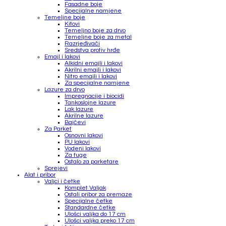
Fasadne boje
Specijalne namjene
Temeljne boje
Kitovi
Temeljno boje za drvo
Temeljne boje za metal
Razrjeđivači
Sredstva protiv hrđe
Emajl i lakovi
Alkidni emajli i lakovi
Akrilni emajli i lakovi
Nitro emajli i lakovi
Za specijalne namjene
Lazure za drvo
Impregnacije i biocidi
Tankoslojne lazure
Lak lazure
Akrilne lazure
Bajčevi
Za Parket
Osnovni lakovi
PU lakovi
Vodeni lakovi
Za fuge
Ostalo za parketare
Sprejevi
Alat i pribor
Valjci i četke
Komplet Valjak
Ostali pribor za premaze
Specijalne četke
Standardne četke
Ulošci valjka do 17 cm
Ulošci valjka preko 17 cm