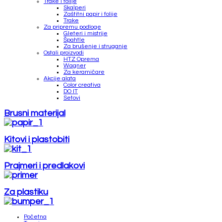
Trake i folije
Skalperi
Zaštitni papir i folije
Trake
Za pripremu podloge
Gleteri i mistrije
Špahtle
Za brušenje i struganje
Ostali proizvodi
HTZ Oprema
Wagner
Za keramičare
Akcije alata
Color creativa
DO IT
Setovi
Brusni materijal
Kitovi i plastobiti
Prajmeri i predlakovi
Za plastiku
Početna