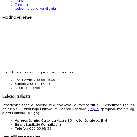
Trgovina
O nama
Uslovi i pravila korištenja
Radno vrijeme
U nedelju i za vrijeme praznika zatvoreno
Pon-Petak
8.00 do 18.00
Subota
8.00 do 18.00
Nedelja
ne radimo
Lokacija Ilidža
Prodavnica specijalizovana za autolakove i autoreparaturu. U asortimanu se još
nalazi veliki izbor boja i lakova (mix centar), fasada,
ljepila
, sprejeva, molerskog
alata i pribora i drugog.
Adresa:
Samira Čatovića Kobre 13, Ilidža, Sarajevo, BiH
Email:
kupiboje@gmail.com
Telefon:
033 63 98 33