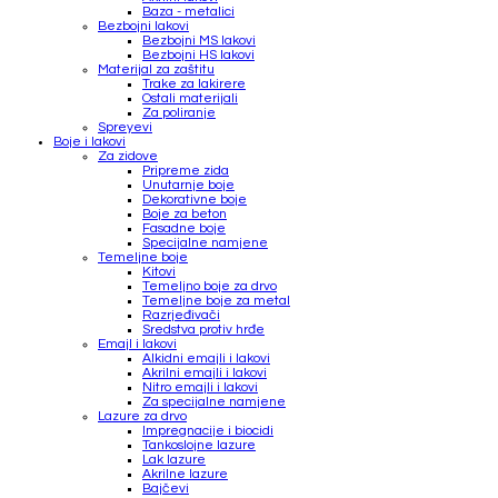
Baza - metalici
Bezbojni lakovi
Bezbojni MS lakovi
Bezbojni HS lakovi
Materijal za zaštitu
Trake za lakirere
Ostali materijali
Za poliranje
Spreyevi
Boje i lakovi
Za zidove
Pripreme zida
Unutarnje boje
Dekorativne boje
Boje za beton
Fasadne boje
Specijalne namjene
Temeljne boje
Kitovi
Temeljno boje za drvo
Temeljne boje za metal
Razrjeđivači
Sredstva protiv hrđe
Emajl i lakovi
Alkidni emajli i lakovi
Akrilni emajli i lakovi
Nitro emajli i lakovi
Za specijalne namjene
Lazure za drvo
Impregnacije i biocidi
Tankoslojne lazure
Lak lazure
Akrilne lazure
Bajčevi