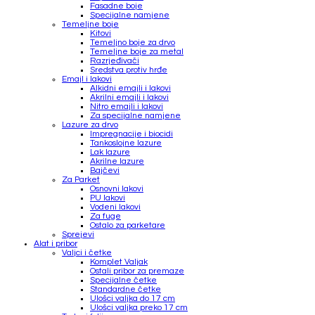
Fasadne boje
Specijalne namjene
Temeljne boje
Kitovi
Temeljno boje za drvo
Temeljne boje za metal
Razrjeđivači
Sredstva protiv hrđe
Emajl i lakovi
Alkidni emajli i lakovi
Akrilni emajli i lakovi
Nitro emajli i lakovi
Za specijalne namjene
Lazure za drvo
Impregnacije i biocidi
Tankoslojne lazure
Lak lazure
Akrilne lazure
Bajčevi
Za Parket
Osnovni lakovi
PU lakovi
Vodeni lakovi
Za fuge
Ostalo za parketare
Sprejevi
Alat i pribor
Valjci i četke
Komplet Valjak
Ostali pribor za premaze
Specijalne četke
Standardne četke
Ulošci valjka do 17 cm
Ulošci valjka preko 17 cm