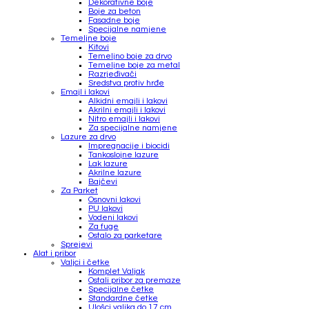
Dekorativne boje
Boje za beton
Fasadne boje
Specijalne namjene
Temeljne boje
Kitovi
Temeljno boje za drvo
Temeljne boje za metal
Razrjeđivači
Sredstva protiv hrđe
Emajl i lakovi
Alkidni emajli i lakovi
Akrilni emajli i lakovi
Nitro emajli i lakovi
Za specijalne namjene
Lazure za drvo
Impregnacije i biocidi
Tankoslojne lazure
Lak lazure
Akrilne lazure
Bajčevi
Za Parket
Osnovni lakovi
PU lakovi
Vodeni lakovi
Za fuge
Ostalo za parketare
Sprejevi
Alat i pribor
Valjci i četke
Komplet Valjak
Ostali pribor za premaze
Specijalne četke
Standardne četke
Ulošci valjka do 17 cm