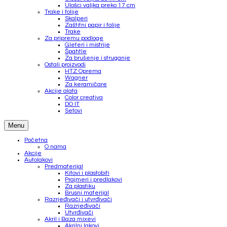
Ulošci valjka preko 17 cm
Trake i folije
Skalperi
Zaštitni papir i folije
Trake
Za pripremu podloge
Gleteri i mistrije
Špahtle
Za brušenje i struganje
Ostali proizvodi
HTZ Oprema
Wagner
Za keramičare
Akcije alata
Color creativa
DO IT
Setovi
Menu
Početna
O nama
Akcije
Autolakovi
Predmaterijal
Kitovi i plastobiti
Prajmeri i predlakovi
Za plastiku
Brusni materijal
Razrjeđivači i utvrđivači
Razrjeđivači
Utvrđivači
Akril i Baza mixevi
Akrilni lakovi