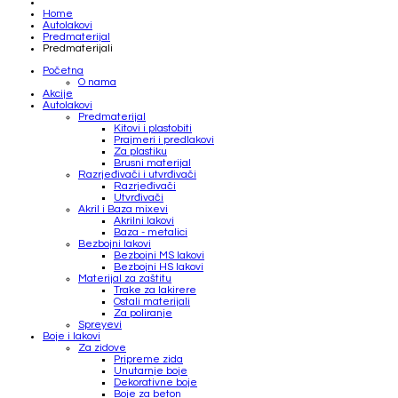
Home
Autolakovi
Predmaterijal
Predmaterijali
Početna
O nama
Akcije
Autolakovi
Predmaterijal
Kitovi i plastobiti
Prajmeri i predlakovi
Za plastiku
Brusni materijal
Razrjeđivači i utvrđivači
Razrjeđivači
Utvrđivači
Akril i Baza mixevi
Akrilni lakovi
Baza - metalici
Bezbojni lakovi
Bezbojni MS lakovi
Bezbojni HS lakovi
Materijal za zaštitu
Trake za lakirere
Ostali materijali
Za poliranje
Spreyevi
Boje i lakovi
Za zidove
Pripreme zida
Unutarnje boje
Dekorativne boje
Boje za beton