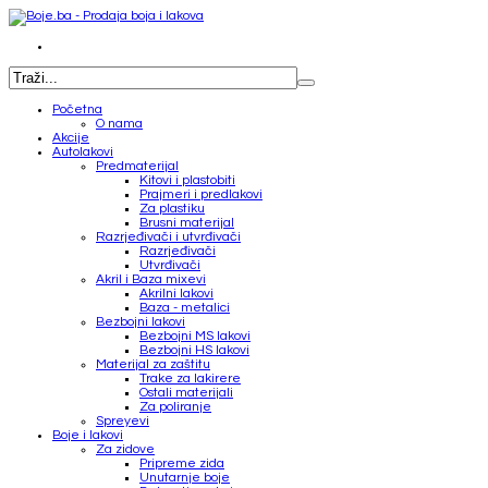
Početna
O nama
Akcije
Autolakovi
Predmaterijal
Kitovi i plastobiti
Prajmeri i predlakovi
Za plastiku
Brusni materijal
Razrjeđivači i utvrđivači
Razrjeđivači
Utvrđivači
Akril i Baza mixevi
Akrilni lakovi
Baza - metalici
Bezbojni lakovi
Bezbojni MS lakovi
Bezbojni HS lakovi
Materijal za zaštitu
Trake za lakirere
Ostali materijali
Za poliranje
Spreyevi
Boje i lakovi
Za zidove
Pripreme zida
Unutarnje boje