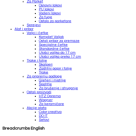
Za Parket
Osnovni lakovi
PU lakovi
Vodeni lakovi
Za fuge
Ostalo za parketare
Sprejevi
Alat i pribor
Valjci i četke
Komplet Valjak
Ostali pribor za premaze
Specijalne četke
Standardne četke
Ulošci valjka do 17 cm
Ulošci valjka preko 17 cm
Trake i folije
Skalperi
Zaštitni papir i folije
Trake
Za pripremu podloge
Gleteri i mistrije
Špahtle
Za brušenje i struganje
Ostali proizvodi
HTZ Oprema
Wagner
Za keramičare
Akcije alata
Color creativa
DO IT
Setovi
Breadcrumbs English