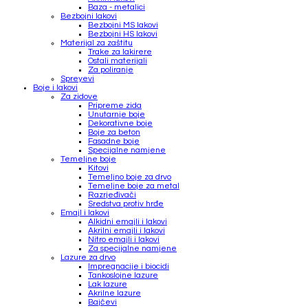
Baza - metalici
Bezbojni lakovi
Bezbojni MS lakovi
Bezbojni HS lakovi
Materijal za zaštitu
Trake za lakirere
Ostali materijali
Za poliranje
Spreyevi
Boje i lakovi
Za zidove
Pripreme zida
Unutarnje boje
Dekorativne boje
Boje za beton
Fasadne boje
Specijalne namjene
Temeljne boje
Kitovi
Temeljno boje za drvo
Temeljne boje za metal
Razrjeđivači
Sredstva protiv hrđe
Emajl i lakovi
Alkidni emajli i lakovi
Akrilni emajli i lakovi
Nitro emajli i lakovi
Za specijalne namjene
Lazure za drvo
Impregnacije i biocidi
Tankoslojne lazure
Lak lazure
Akrilne lazure
Bajčevi