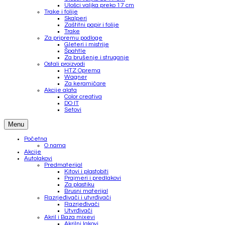
Ulošci valjka preko 17 cm
Trake i folije
Skalperi
Zaštitni papir i folije
Trake
Za pripremu podloge
Gleteri i mistrije
Špahtle
Za brušenje i struganje
Ostali proizvodi
HTZ Oprema
Wagner
Za keramičare
Akcije alata
Color creativa
DO IT
Setovi
Menu
Početna
O nama
Akcije
Autolakovi
Predmaterijal
Kitovi i plastobiti
Prajmeri i predlakovi
Za plastiku
Brusni materijal
Razrjeđivači i utvrđivači
Razrjeđivači
Utvrđivači
Akril i Baza mixevi
Akrilni lakovi