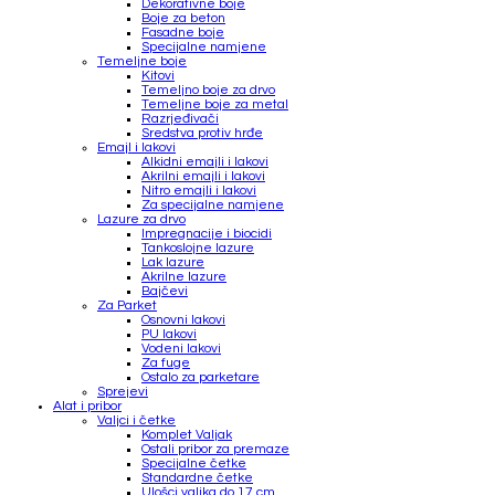
Dekorativne boje
Boje za beton
Fasadne boje
Specijalne namjene
Temeljne boje
Kitovi
Temeljno boje za drvo
Temeljne boje za metal
Razrjeđivači
Sredstva protiv hrđe
Emajl i lakovi
Alkidni emajli i lakovi
Akrilni emajli i lakovi
Nitro emajli i lakovi
Za specijalne namjene
Lazure za drvo
Impregnacije i biocidi
Tankoslojne lazure
Lak lazure
Akrilne lazure
Bajčevi
Za Parket
Osnovni lakovi
PU lakovi
Vodeni lakovi
Za fuge
Ostalo za parketare
Sprejevi
Alat i pribor
Valjci i četke
Komplet Valjak
Ostali pribor za premaze
Specijalne četke
Standardne četke
Ulošci valjka do 17 cm