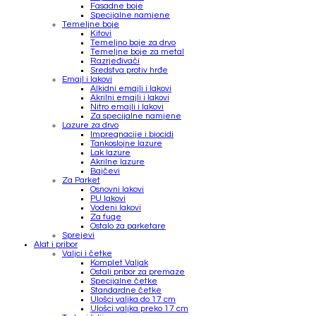
Fasadne boje
Specijalne namjene
Temeljne boje
Kitovi
Temeljno boje za drvo
Temeljne boje za metal
Razrjeđivači
Sredstva protiv hrđe
Emajl i lakovi
Alkidni emajli i lakovi
Akrilni emajli i lakovi
Nitro emajli i lakovi
Za specijalne namjene
Lazure za drvo
Impregnacije i biocidi
Tankoslojne lazure
Lak lazure
Akrilne lazure
Bajčevi
Za Parket
Osnovni lakovi
PU lakovi
Vodeni lakovi
Za fuge
Ostalo za parketare
Sprejevi
Alat i pribor
Valjci i četke
Komplet Valjak
Ostali pribor za premaze
Specijalne četke
Standardne četke
Ulošci valjka do 17 cm
Ulošci valjka preko 17 cm