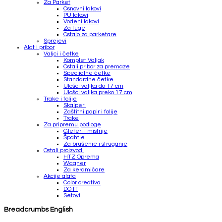
Za Parket
Osnovni lakovi
PU lakovi
Vodeni lakovi
Za fuge
Ostalo za parketare
Sprejevi
Alat i pribor
Valjci i četke
Komplet Valjak
Ostali pribor za premaze
Specijalne četke
Standardne četke
Ulošci valjka do 17 cm
Ulošci valjka preko 17 cm
Trake i folije
Skalperi
Zaštitni papir i folije
Trake
Za pripremu podloge
Gleteri i mistrije
Špahtle
Za brušenje i struganje
Ostali proizvodi
HTZ Oprema
Wagner
Za keramičare
Akcije alata
Color creativa
DO IT
Setovi
Breadcrumbs English