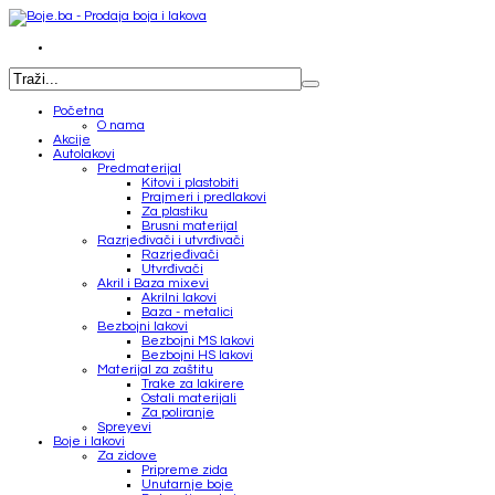
Početna
O nama
Akcije
Autolakovi
Predmaterijal
Kitovi i plastobiti
Prajmeri i predlakovi
Za plastiku
Brusni materijal
Razrjeđivači i utvrđivači
Razrjeđivači
Utvrđivači
Akril i Baza mixevi
Akrilni lakovi
Baza - metalici
Bezbojni lakovi
Bezbojni MS lakovi
Bezbojni HS lakovi
Materijal za zaštitu
Trake za lakirere
Ostali materijali
Za poliranje
Spreyevi
Boje i lakovi
Za zidove
Pripreme zida
Unutarnje boje