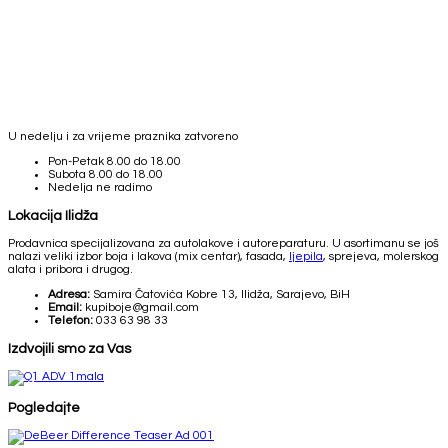
U nedelju i za vrijeme praznika zatvoreno
Pon-Petak
8.00 do 18.00
Subota
8.00 do 18.00
Nedelja
ne radimo
Lokacija Ilidža
Prodavnica specijalizovana za autolakove i autoreparaturu. U asortimanu se još
nalazi veliki izbor boja i lakova (mix centar), fasada,
ljepila
, sprejeva, molerskog
alata i pribora i drugog.
Adresa:
Samira Čatovića Kobre 13, Ilidža, Sarajevo, BiH
Email:
kupiboje@gmail.com
Telefon:
033 63 98 33
Izdvojili smo za Vas
Pogledajte