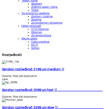
Trake i folije
Skalperi
Zaštitni papir i folije
Trake
Za pripremu podloge
Gleteri i mistrije
Špahtle
Za brušenje i struganje
Ostali proizvodi
HTZ Oprema
Wagner
Za keramičare
Akcije alata
Color creativa
DO IT
Setovi
Razrjeđivači
Spralac razrjeđivač 3199 uni medium 1l
Ocjena: Nije još ocjenjeno
new
Spralac razrjeđivač 3099 uni fast 1l ..............................................................
Ocjena: Nije još ocjenjeno
Spralac razrjeđivač 3299 uni slow 1l ..............................................................