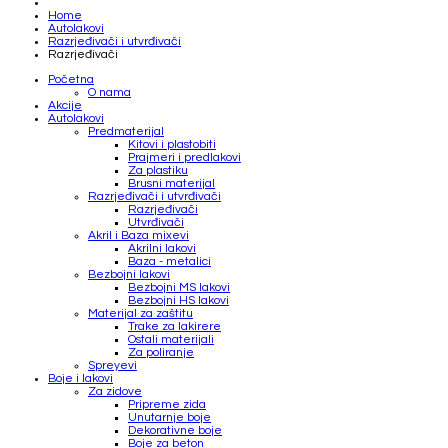
Home
Autolakovi
Razrjeđivači i utvrđivači
Razrjeđivači
Početna
O nama
Akcije
Autolakovi
Predmaterijal
Kitovi i plastobiti
Prajmeri i predlakovi
Za plastiku
Brusni materijal
Razrjeđivači i utvrđivači
Razrjeđivači
Utvrđivači
Akril i Baza mixevi
Akrilni lakovi
Baza - metalici
Bezbojni lakovi
Bezbojni MS lakovi
Bezbojni HS lakovi
Materijal za zaštitu
Trake za lakirere
Ostali materijali
Za poliranje
Spreyevi
Boje i lakovi
Za zidove
Pripreme zida
Unutarnje boje
Dekorativne boje
Boje za beton