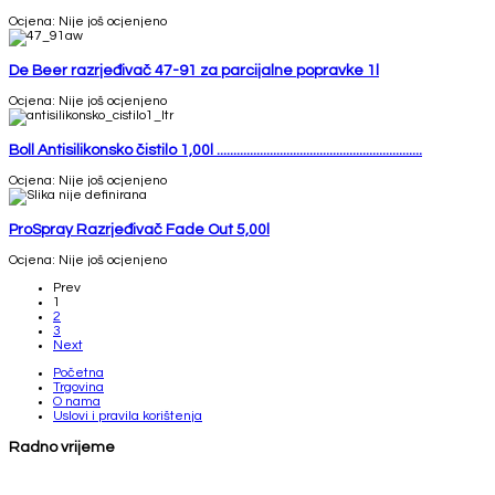
Ocjena: Nije još ocjenjeno
De Beer razrjeđivač 47-91 za parcijalne popravke 1l
Ocjena: Nije još ocjenjeno
Boll Antisilikonsko čistilo 1,00l ..............................................................
Ocjena: Nije još ocjenjeno
ProSpray Razrjeđivač Fade Out 5,00l
Ocjena: Nije još ocjenjeno
Prev
1
2
3
Next
Početna
Trgovina
O nama
Uslovi i pravila korištenja
Radno vrijeme