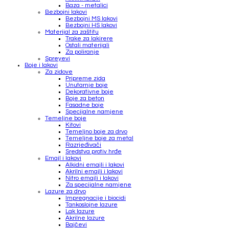
Baza - metalici
Bezbojni lakovi
Bezbojni MS lakovi
Bezbojni HS lakovi
Materijal za zaštitu
Trake za lakirere
Ostali materijali
Za poliranje
Spreyevi
Boje i lakovi
Za zidove
Pripreme zida
Unutarnje boje
Dekorativne boje
Boje za beton
Fasadne boje
Specijalne namjene
Temeljne boje
Kitovi
Temeljno boje za drvo
Temeljne boje za metal
Razrjeđivači
Sredstva protiv hrđe
Emajl i lakovi
Alkidni emajli i lakovi
Akrilni emajli i lakovi
Nitro emajli i lakovi
Za specijalne namjene
Lazure za drvo
Impregnacije i biocidi
Tankoslojne lazure
Lak lazure
Akrilne lazure
Bajčevi