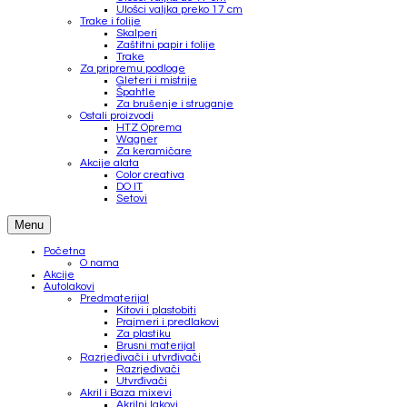
Ulošci valjka preko 17 cm
Trake i folije
Skalperi
Zaštitni papir i folije
Trake
Za pripremu podloge
Gleteri i mistrije
Špahtle
Za brušenje i struganje
Ostali proizvodi
HTZ Oprema
Wagner
Za keramičare
Akcije alata
Color creativa
DO IT
Setovi
Menu
Početna
O nama
Akcije
Autolakovi
Predmaterijal
Kitovi i plastobiti
Prajmeri i predlakovi
Za plastiku
Brusni materijal
Razrjeđivači i utvrđivači
Razrjeđivači
Utvrđivači
Akril i Baza mixevi
Akrilni lakovi