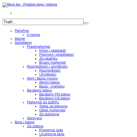
Početna
O nama
Akcije
Autolakovi
Predmaterijal
Kitovi i plastobiti
Prajmeri i predlakovi
Za plastiku
Brusni materijal
Razrjeđivači i utvrđivači
Razrjeđivači
Utvrđivači
Akril i Baza mixevi
Akrilni lakovi
Baza - metalici
Bezbojni lakovi
Bezbojni MS lakovi
Bezbojni HS lakovi
Materijal za zaštitu
Trake za lakirere
Ostali materijali
Za poliranje
Spreyevi
Boje i lakovi
Za zidove
Pripreme zida
Unutarnje boje