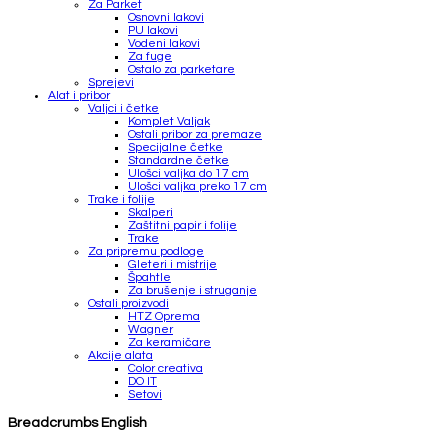
Za Parket
Osnovni lakovi
PU lakovi
Vodeni lakovi
Za fuge
Ostalo za parketare
Sprejevi
Alat i pribor
Valjci i četke
Komplet Valjak
Ostali pribor za premaze
Specijalne četke
Standardne četke
Ulošci valjka do 17 cm
Ulošci valjka preko 17 cm
Trake i folije
Skalperi
Zaštitni papir i folije
Trake
Za pripremu podloge
Gleteri i mistrije
Špahtle
Za brušenje i struganje
Ostali proizvodi
HTZ Oprema
Wagner
Za keramičare
Akcije alata
Color creativa
DO IT
Setovi
Breadcrumbs English