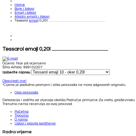
Home
Boje i lakovi
Emajl i lakovi
Alkidni emajli i lakovi
Tessarol
emajl
0,20l ..............................................................
Tessarol emajl 0,20l ..............................................................
Ocjena: Nije još ocjenjeno
Šifra Artikla: 999102207
Izaberite nijansu
Obavijesti me!
*Cijena je podložna promjeni i slika proizvoda ne mora odgovarati originalu.
Opis proizvoda
Dekoracija i zaštita od utjecaja okoliša.Područje primjene:Za vrata, građevinsku 
Trenutno nema recenzija za ovaj proizvod.
Početna
Trgovina
O nama
Uslovi i pravila korištenja
Radno vrijeme