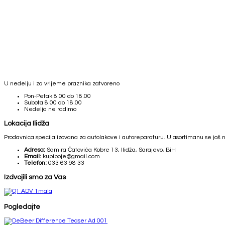
U nedelju i za vrijeme praznika zatvoreno
Pon-Petak
8.00 do 18.00
Subota
8.00 do 18.00
Nedelja
ne radimo
Lokacija Ilidža
Prodavnica specijalizovana za autolakove i autoreparaturu. U asortimanu se još nal
Adresa:
Samira Čatovića Kobre 13, Ilidža, Sarajevo, BiH
Email:
kupiboje@gmail.com
Telefon:
033 63 98 33
Izdvojili smo za Vas
Pogledajte