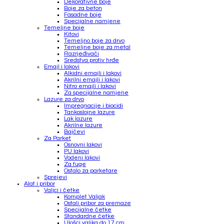
Dekorativne boje
Boje za beton
Fasadne boje
Specijalne namjene
Temeljne boje
Kitovi
Temeljno boje za drvo
Temeljne boje za metal
Razrjeđivači
Sredstva protiv hrđe
Emajl i lakovi
Alkidni emajli i lakovi
Akrilni emajli i lakovi
Nitro emajli i lakovi
Za specijalne namjene
Lazure za drvo
Impregnacije i biocidi
Tankoslojne lazure
Lak lazure
Akrilne lazure
Bajčevi
Za Parket
Osnovni lakovi
PU lakovi
Vodeni lakovi
Za fuge
Ostalo za parketare
Sprejevi
Alat i pribor
Valjci i četke
Komplet Valjak
Ostali pribor za premaze
Specijalne četke
Standardne četke
Ulošci valjka do 17 cm