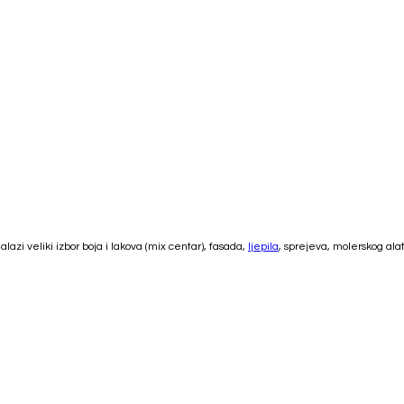
azi veliki izbor boja i lakova (mix centar), fasada,
ljepila
, sprejeva, molerskog alat